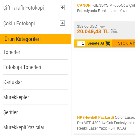
51 sayfadan fazla (4)
Evet / Var (36)
CANON
i-SENSYS MF655Cdw Ço
Çift Taraflı Fotokopi
Okul, Kurumsal (20)
Fonksiyonlu Renkli Lazer Yazıcı
Hayır / Yok (11)
Otomatik (38)
Çoklu Fotokopi
358,00 USD
+KDV
Yok (9)
20.049,43 TL
KDV
DAHIL
Evet / Var (47)
Ürün Kategorileri
Sepete At
STOKTA 
Tonerler
Fotokopi Tonerleri
Kartuşlar
Mürekkepler
Şeritler
HP (Hewlett Packard)
Color Laser
Pro MFP 4303dw Çok Fonksiyonlu
Mürekkepli Yazıcılar
Renkli Lazer Yazıcı (5HH65A)