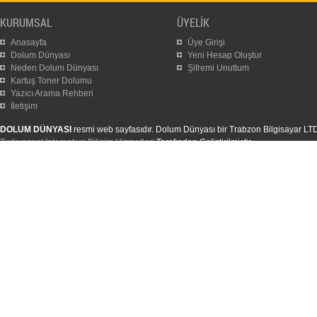
KURUMSAL
ÜYELİK
Anasayfa
Üye Girişi
Dolum Dünyası
Yeni Hesap Oluştur
Neden Dolum Dünyası
Şifremi Unuttum
Kartuş Toner Dolumu
Yazıcı Arama Rehberi
İletişim
DOLUM DÜNYASI
resmi web sayfasıdır. Dolum Dünyası bir Trabzon Bilgisayar LTD. Ş
Turkuaznet İnternet ve Bilişim Hizmetleri
Tarafından Geliştirilmiştir.