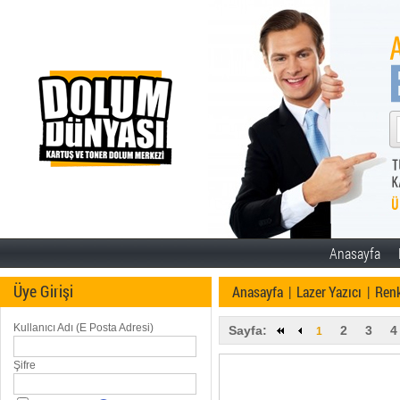
Anasayfa
Üye Girişi
Anasayfa
|
Lazer Yazıcı
|
Renk
Kullanıcı Adı (E Posta Adresi)
Sayfa:
2
3
4
1
Şifre