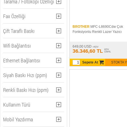
Tarama / Fotokopi Özelliği
30000'den fazla (47)
Standart Verim (51)
Evet / Var (184)
Fax Özelliği
Yok (102)
BROTHER
MFC-L8690Cdw Çok
Evet / Var (143)
Çift Taraflı Baskı
Fonksiyonlu Renkli Lazer Yazıcı
Hayır / Yok (42)
Manuel (20)
Wifi Bağlantısı
649,00 USD
+KDV
36.346,60 TL
KDV
Otomatik (144)
DAHIL
Evet / Var (95)
Ethernet Bağlantısı
Yok (20)
Sepete At
STOKTA 
Hayır / Yok (90)
Evet / Var (183)
Siyah Baskı Hızı (ppm)
Hayır / Yok (2)
0 - 15 Sayfaya kadar (12)
Renkli Baskı Hızı (ppm)
16 - 35 Sayfaya kadar (135)
0 - 15 Sayfaya kadar (24)
Kullanım Türü
36 - 50 Sayfaya kadar (35)
16 - 35 Sayfaya kadar (121)
51 sayfadan fazla (4)
Kişisel Kullanım (7)
Mobil Yazdırma
36 - 50 Sayfaya kadar (34)
Ofis, İşyeri (41)