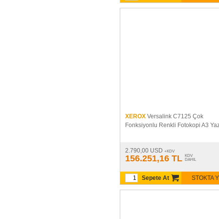
XEROX
Versalink C7125 Çok
Fonksiyonlu Renkli Fotokopi A3 Yaz
2.790,00 USD
+KDV
156.251,16 TL
KDV
DAHIL
Sepete At
STOKTA 