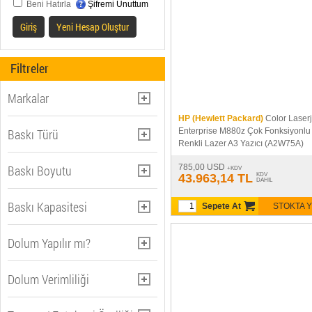
Beni Hatırla
Şifremi Unuttum
Giriş
Yeni Hesap Oluştur
Filtreler
Markalar
HP (Hewlett Packard)
Color Laserj
BROTHER (14)
Baskı Türü
Enterprise M880z Çok Fonksiyonlu
Renkli Lazer A3 Yazıcı (A2W75A)
CANON (29)
Renkli + Siyah (181)
Baskı Boyutu
785,00 USD
EPSON (2)
+KDV
43.963,14 TL
KDV
DAHIL
HP (Hewlett Packard) (63)
A4 Baskı (158)
Baskı Kapasitesi
Sepete At
STOKTA 
KYOCERA (7)
A3 + A4 Baskı (21)
LEXMARK (38)
1.601 - 3.000 syf. (2)
Dolum Yapılır mı?
OKI (12)
3.001 - 10.000 syf. (35)
SAMSUNG (6)
Evet Yapılmaktadır (84)
Dolum Verimliliği
10.001 syf. dan fazla (69)
XEROX (15)
Hayır Yapılmamaktadır (101)
15000 - 30000 syf. (33)
Yüksek Verim (33)