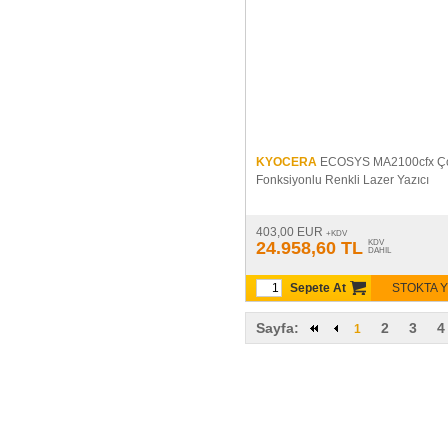
KYOCERA
ECOSYS MA2100cfx Ç
Fonksiyonlu Renkli Lazer Yazıcı
403,00 EUR
+KDV
24.958,60 TL
KDV
DAHIL
Sepete At
STOKTA 
Sayfa:
2
3
4
1