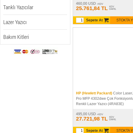
460,00 USD
+KDV
Tanklı Yazıcılar
25.761,84 TL
KDV
DAHIL
Sepete At
STOKTA 
Lazer Yazıcı
Bakım Kitleri
HP (Hewlett Packard)
Color Laser
Pro MFP 4302dwe Çok Fonksiyonl
Renkli Lazer Yazıcı (4RA83E)
495,00 USD
+KDV
27.721,98 TL
KDV
DAHIL
Sepete At
STOKTA 