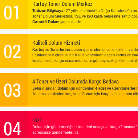
01
Kartuş Toner Dolum Merkezi
Trabzon Bilgisayar
27 yıllık tecrübesi ile Doğu Karadeniz'in en 
Toner Dolum Merkezidir.
TSE
ve
ISO
kalite belgesine sahip do
Garantili Dolum
yapmaktadır.
02
Kaliteli Dolum Hizmeti
Kartuş
ve
Tonerleriniz
dolum işleminden önce temizlenir ve dol
ürünlerin test çıktısı alınır. Kalite kontrolden geçen kartuş ve ton
kutularımızla kargo esnasında zarar görmeyecek şekilde paketle
03
4 Toner ve Üzeri Dolumda Kargo Bedava
Şehir dışından
dolum
için gönderilen
4 adet ve üzeri tonerleri
firmamız tarafından karşılanır. Bunun için kargo talimatlarına dik
04
NOT
Dolum için göndereceğiniz tonerleri anlaşmalı kargo firmamız
adresimize göndermelisiniz.