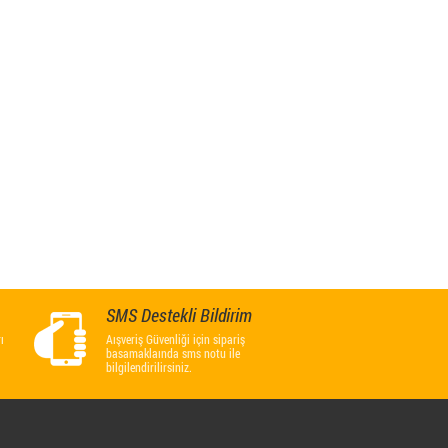
SMS Destekli Bildirim
ı
Aışveriş Güvenliği için sipariş
basamaklaında sms notu ile
bilgilendirilirsiniz.