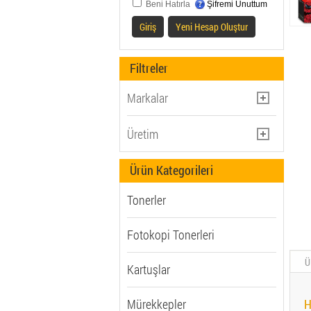
Beni Hatırla
Şifremi Unuttum
Giriş
Yeni Hesap Oluştur
Filtreler
Markalar
BROTHER (110)
Üretim
CANON (212)
Muadil (448)
Ürün Kategorileri
EPSON (479)
Orjinal (1062)
HP (Hewlett Packard) (632)
Tonerler
LEXMARK (81)
OLIVETTI (2)
Fotokopi Tonerleri
Ü
Kartuşlar
Mürekkepler
H