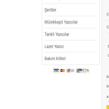
Şeritler
K
Mürekkepli Yazıcılar
K
B
Tanklı Yazıcılar
R
D
B
Lazer Yazıcı
D
P
A
P
Bakım Kitleri
Ç
D
D
D
D
A