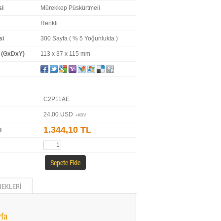
si
Mürekkep Püskürtmeli
Renkli
si
300 Sayfa ( % 5 Yoğunlukta )
ı (GxDxY)
113 x 37 x 115 mm
C2P11AE
24,00 USD
+KDV
1.344,10 TL
ı
Sepete Ekle
NEKLERİ
yfa