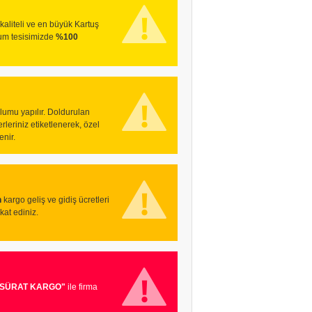
kaliteli ve en büyük Kartuş
lum tesisimizde
%100
umu yapılır. Doldurulan
erleriniz etiketlenerek, özel
nir.
n
kargo geliş ve gidiş ücretleri
kat ediniz.
"SÜRAT KARGO"
ile firma