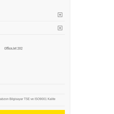
OfficeJet 202
abzon Bilgisayar TSE ve ISO9001 Kalite
abzon Bilgisayar TSE ve ISO9001 Kalite