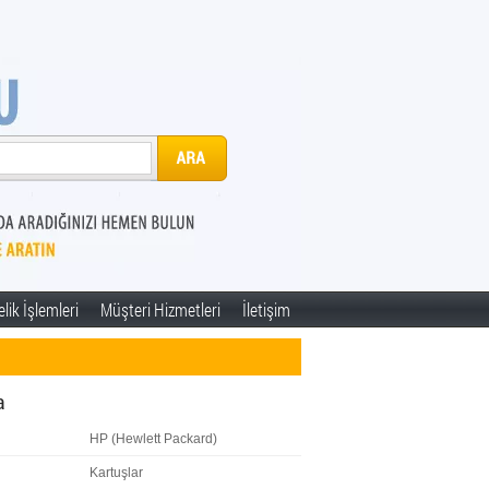
lik İşlemleri
Müşteri Hizmetleri
İletişim
a
HP (Hewlett Packard)
Kartuşlar