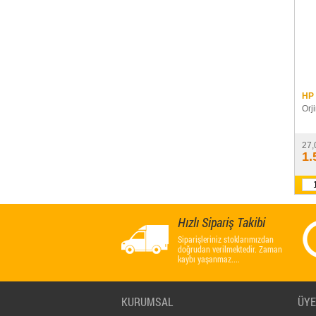
HP 
Orj
27,
1.
Hızlı Sipariş Takibi
Siparişleriniz stoklarımızdan
doğrudan verilmektedir. Zaman
kaybı yaşanmaz....
KURUMSAL
ÜYE