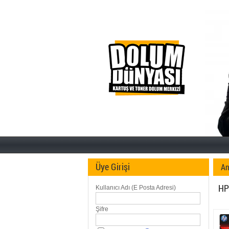
Üye Girişi
An
HP
Kullanıcı Adı (E Posta Adresi)
Şifre