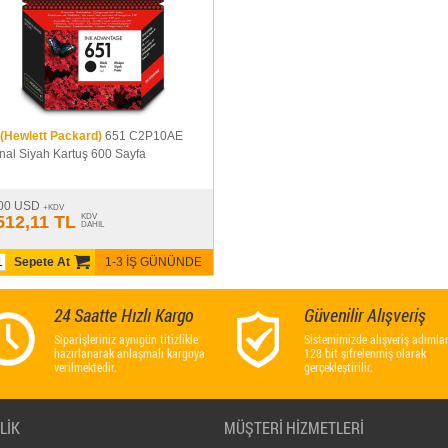
(Hewlett Packard)
651 C2P10AE
inal Siyah Kartuş 600 Sayfa
00 USD
+KDV
512,11 TL
KDV
DAHIL
Sepete At
1-3 İŞ GÜNÜNDE
24 Saatte Hızlı Kargo
Güvenilir Alışveriş
Siparişleriniz aynıgün titizlikle
Sistemimizde alışveriş adımlar
hazırlanarak anlaşmalı kargoya
128 bit şifrelenmiş olarak
verilmektedir.
gerçekleştirilir.
LİK
MÜŞTERİ HİZMETLERİ