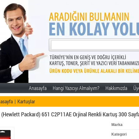
Anasayfa
Hangi Yazıcıyı Almalıyım?
Hakkımızda
Üye
asayfa
|
Kartuşlar
 (Hewlett Packard) 651 C2P11AE Orjinal Renkli Kartuş 300 Sayf
Marka
Kategori