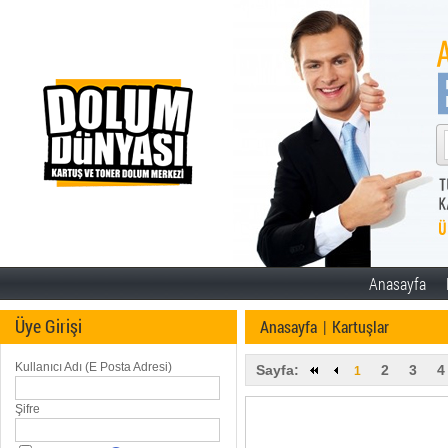
Anasayfa
Üye Girişi
Anasayfa
|
Kartuşlar
Kullanıcı Adı (E Posta Adresi)
Sayfa:
2
3
4
1
Şifre