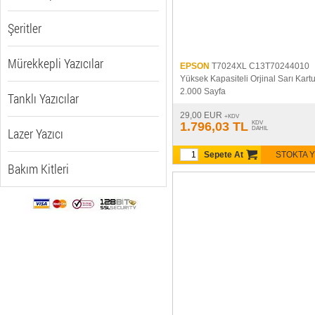
Şeritler
Mürekkepli Yazıcılar
EPSON
T7024XL C13T70244010
Yüksek Kapasiteli Orjinal Sarı Kart
2.000 Sayfa
Tanklı Yazıcılar
29,00 EUR
+KDV
1.796,03 TL
KDV
Lazer Yazıcı
DAHIL
Sepete At
STOKTA 
Bakım Kitleri