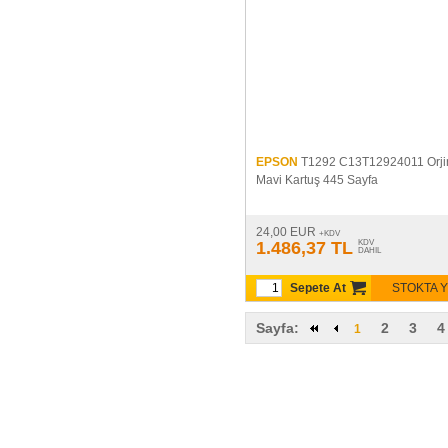
EPSON
T1292 C13T12924011 Orji
Mavi Kartuş 445 Sayfa
24,00 EUR
+KDV
1.486,37 TL
KDV
DAHIL
Sepete At
STOKTA 
Sayfa:
2
3
4
1