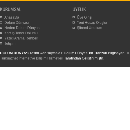
KURUMSAL
ÜYELİK
Anasayfa
Üye Girişi
Dolum Dünyası
Yeni Hesap Oluştur
Neden Dolum Dünyası
Şifremi Unuttum
Kartuş Toner Dolumu
Yazıcı Arama Rehberi
İletişim
DOLUM DÜNYASI
resmi web sayfasıdır. Dolum Dünyası bir Trabzon Bilgisayar LTD. Ş
Turkuaznet İnternet ve Bilişim Hizmetleri
Tarafından Geliştirilmiştir.