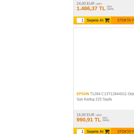
24,00 EUR
+KDV
1.486,37 TL
KDV
DAHIL
Sepete At
STOKTA 
EPSON
T1284 C13T12844011 Orji
Sarı Kartuş 225 Sayfa
16,00 EUR
+KDV
990,91 TL
KDV
DAHIL
Sepete At
STOKTA 