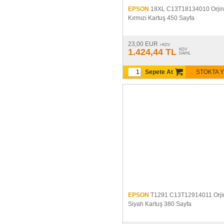
EPSON
18XL C13T18134010 Orjin
Kırmızı Kartuş 450 Sayfa
23,00 EUR
+KDV
1.424,44 TL
KDV
DAHIL
Sepete At
STOKTA 
EPSON
T1291 C13T12914011 Orji
Siyah Kartuş 380 Sayfa