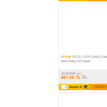
EPSON
T0712 C13T07124011 Orji
Mavi Kartuş 425 Sayfa
14,00 EUR
+KDV
867,05 TL
KDV
DAHIL
Sepete At
STOKTA 