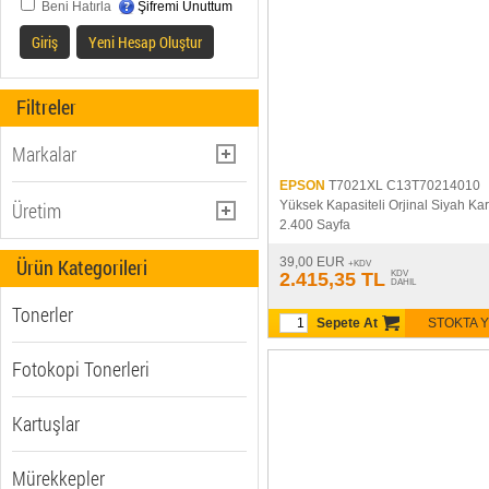
Beni Hatırla
Şifremi Unuttum
Giriş
Yeni Hesap Oluştur
Filtreler
Markalar
EPSON
T7021XL C13T70214010
BROTHER (110)
Üretim
Yüksek Kapasiteli Orjinal Siyah Kar
2.400 Sayfa
CANON (212)
Muadil (171)
Ürün Kategorileri
39,00 EUR
EPSON (479)
+KDV
2.415,35 TL
KDV
DAHIL
Orjinal (307)
HP (Hewlett Packard) (632)
Tonerler
Sepete At
STOKTA 
LEXMARK (81)
OLIVETTI (2)
Fotokopi Tonerleri
Kartuşlar
Mürekkepler