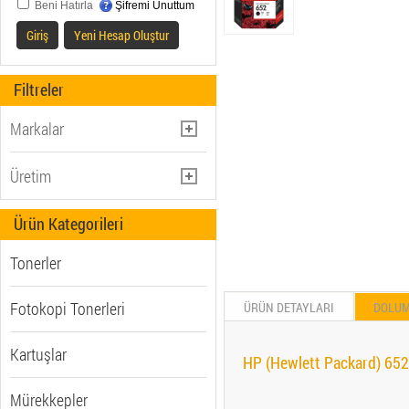
Beni Hatırla
Şifremi Unuttum
Giriş
Yeni Hesap Oluştur
Filtreler
Markalar
BROTHER (110)
Üretim
CANON (212)
Muadil (448)
Ürün Kategorileri
EPSON (479)
Orjinal (1062)
HP (Hewlett Packard) (632)
Tonerler
LEXMARK (81)
OLIVETTI (2)
Fotokopi Tonerleri
ÜRÜN DETAYLARI
DOLU
Kartuşlar
HP (Hewlett Packard) 652
Mürekkepler