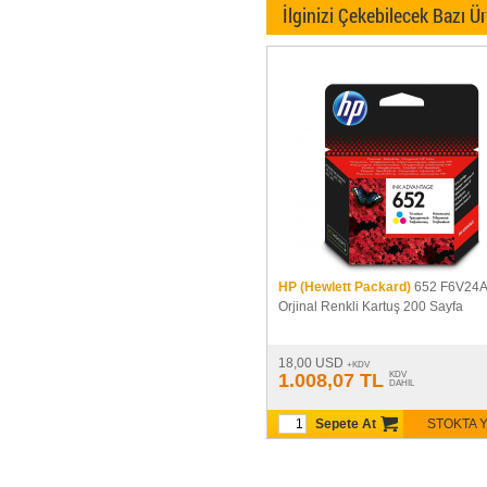
İlginizi Çekebilecek Bazı Ü
HP (Hewlett Packard)
652 F6V24
Orjinal Renkli Kartuş 200 Sayfa
18,00 USD
+KDV
1.008,07 TL
KDV
DAHIL
Sepete At
STOKTA 