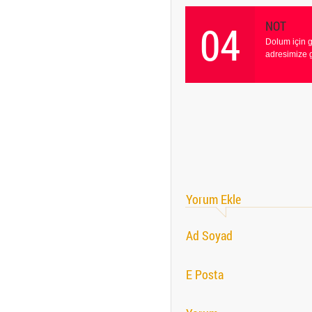
04
NOT
Dolum için 
adresimize 
Yorum Ekle
Ad Soyad
E Posta