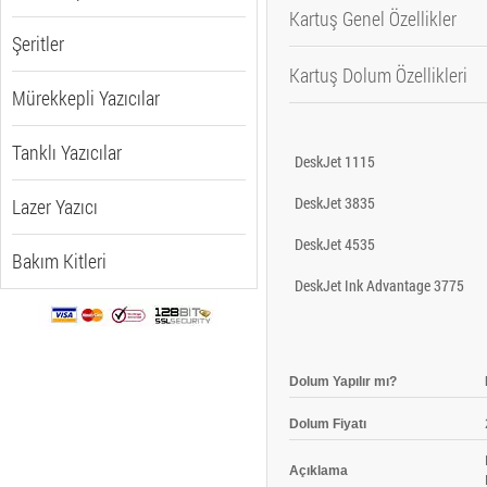
Kartuş Genel Özellikler
Şeritler
Kartuş Dolum Özellikleri
Baskı Teknolojisi
Mürekkepli Yazıcılar
Renk
Dolum Yapılır mı?
Baskı Kapasitesi
Tanklı Yazıcılar
DeskJet 1115
Dolum Fiyatı
Paket Boyutları (GxDxY)
DeskJet 3835
Lazer Yazıcı
Açıklama
Paket Ağırlığı
Çalışma Isısı Aralığı
DeskJet 4535
Bakım Kitleri
Depolama Isısı
DeskJet Ink Advantage 3775
Depolama Nemi
Dolum Yapılır mı?
Dolum Fiyatı
Açıklama