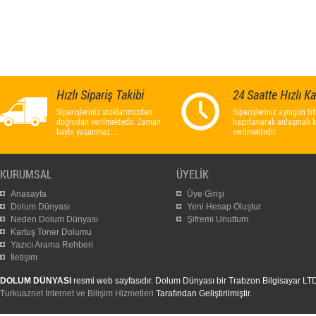
Hızlı Sipariş Takibi
24 Saatte Hızlı K
Siparişleriniz stoklarımızdan
Siparişleriniz aynıgün titi
doğrudan verilmektedir. Zaman
hazırlanarak anlaşmalı 
kaybı yaşanmaz....
verilmektedir.
KURUMSAL
ÜYELİK
Anasayfa
Üye Girişi
Dolum Dünyası
Yeni Hesap Oluştur
Neden Dolum Dünyası
Şifremi Unuttum
Kartuş Toner Dolumu
Yazıcı Arama Rehberi
İletişim
DOLUM DÜNYASI
resmi web sayfasıdır. Dolum Dünyası bir Trabzon Bilgisayar LTD. Ş
Turkuaznet İnternet ve Bilişim Hizmetleri
Tarafından Geliştirilmiştir.