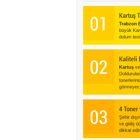
01
Kartuş 
Trabzon B
büyük Kar
dolum tes
02
Kalitel
Kartuş
v
Doldurulan
tonerlerin
görmeyece
03
4 Toner
Şehir dış
ve gidiş ü
dikkat edin