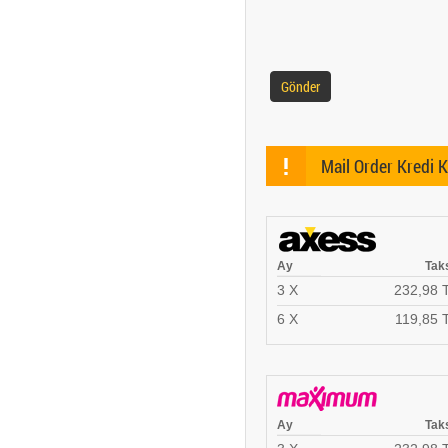
Gönder
!
Mail Order Kredi K
Ay
Taks
3 X
232,98 
6 X
119,85 
Ay
Taks