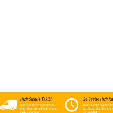
Hızlı Sipariş Takibi
24 Saatte Hızlı K
Siparişleriniz stoklarımızdan
Siparişleriniz aynıgün titi
doğrudan verilmektedir. Zaman
hazırlanarak anlaşmalı 
kaybı yaşanmaz....
verilmektedir.