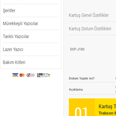
Şeritler
Kartuş Genel Özellikler
Mürekkepli Yazıcılar
Kartuş Dolum Özellikleri
Baskı Teknolojisi
Tanklı Yazıcılar
Renk
Dolum Yapılır mı?
Baskı Kapasitesi
Lazer Yazıcı
DCP-J100
Açıklama
Bakım Kitleri
Dolum Yapılır mı?
Açıklama
01
Kartuş 
Trabzon B