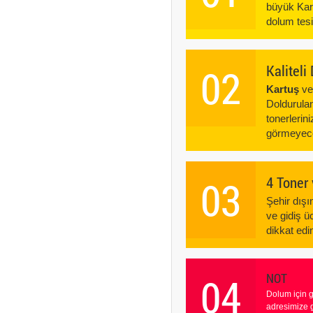
büyük Kar
dolum tes
02
Kalitel
Kartuş
v
Doldurulan
tonerlerin
görmeyece
03
4 Toner
Şehir dış
ve gidiş ü
dikkat edin
04
NOT
Dolum için 
adresimize 