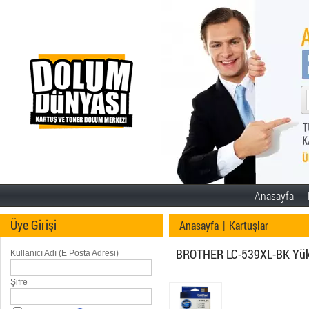
Anasayfa
Üye Girişi
Anasayfa
|
Kartuşlar
BROTHER LC-539XL-BK Yükse
Kullanıcı Adı (E Posta Adresi)
Şifre