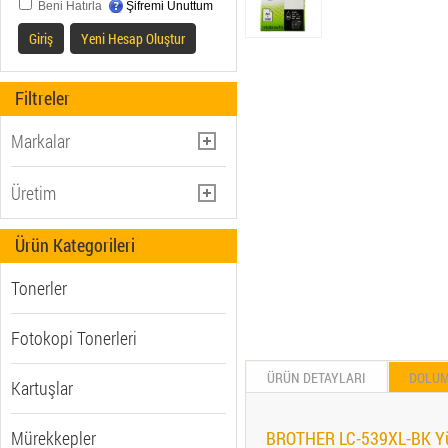
Beni Hatırla
Şifremi Unuttum
Giriş
Yeni Hesap Oluştur
Filtreler
Markalar
BROTHER (110)
Üretim
CANON (212)
Muadil (448)
Ürün Kategorileri
EPSON (479)
Orjinal (1062)
HP (Hewlett Packard) (632)
Tonerler
LEXMARK (81)
OLIVETTI (2)
Fotokopi Tonerleri
ÜRÜN DETAYLARI
DOLU
Kartuşlar
Mürekkepler
BROTHER LC-539XL-BK Yüks