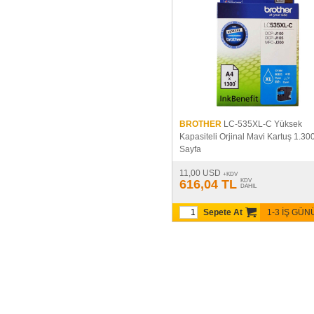
BROTHER
LC-535XL-C Yüksek
Kapasiteli Orjinal Mavi Kartuş 1.30
Sayfa
11,00 USD
+KDV
616,04 TL
KDV
DAHIL
Sepete At
1-3 İŞ GÜ