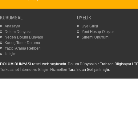
KURUMSAL
ÜYELİK
Anasayfa
Üye Girişi
Dolum Dünyası
Yeni Hesap Oluştur
Neden Dolum Dünyası
Şifremi Unuttum
Kartuş Toner Dolumu
Yazıcı Arama Rehberi
İletişim
DOLUM DÜNYASI
resmi web sayfasıdır. Dolum Dünyası bir Trabzon Bilgisayar LTD. Ş
Turkuaznet İnternet ve Bilişim Hizmetleri
Tarafından Geliştirilmiştir.