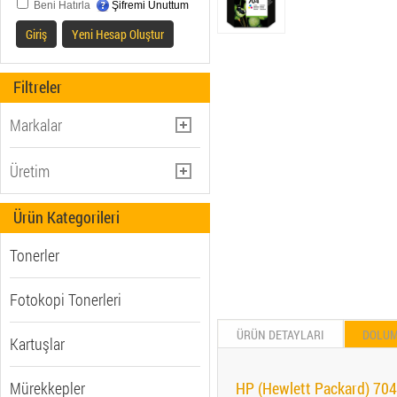
Beni Hatırla
Şifremi Unuttum
Giriş
Yeni Hesap Oluştur
Filtreler
Markalar
BROTHER (110)
Üretim
CANON (212)
Muadil (448)
Ürün Kategorileri
EPSON (479)
Orjinal (1062)
HP (Hewlett Packard) (632)
Tonerler
LEXMARK (81)
OLIVETTI (2)
Fotokopi Tonerleri
ÜRÜN DETAYLARI
DOLU
Kartuşlar
Mürekkepler
HP (Hewlett Packard) 704