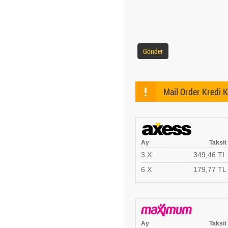
Gönder
!
Mail Order Kredi K
Ay
Taksit
3 X
349,46 TL
6 X
179,77 TL
Ay
Taksit