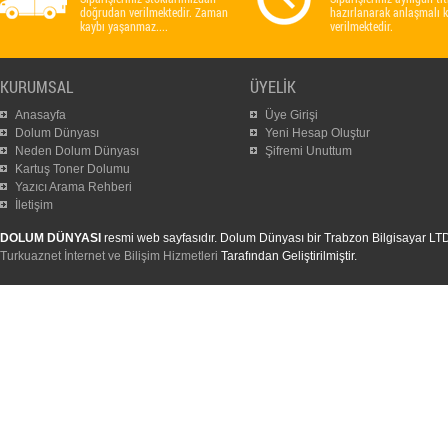
doğrudan verilmektedir. Zaman
hazırlanarak anlaşmalı 
kaybı yaşanmaz....
verilmektedir.
KURUMSAL
ÜYELİK
Anasayfa
Üye Girişi
Dolum Dünyası
Yeni Hesap Oluştur
Neden Dolum Dünyası
Şifremi Unuttum
Kartuş Toner Dolumu
Yazıcı Arama Rehberi
İletişim
DOLUM DÜNYASI
resmi web sayfasıdır. Dolum Dünyası bir Trabzon Bilgisayar LTD. Ş
Turkuaznet İnternet ve Bilişim Hizmetleri
Tarafından Geliştirilmiştir.