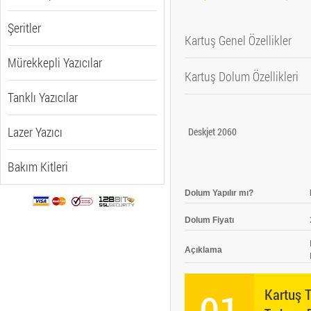
Şeritler
Kartuş Genel Özellikler
Mürekkepli Yazıcılar
Kartuş Dolum Özellikleri
Baskı Teknolojisi
Tanklı Yazıcılar
Renk
Dolum Yapılır mı?
Baskı Kapasitesi
Lazer Yazıcı
Deskjet 2060
Dolum Fiyatı
Çalışma Isısı Aralığı
Açıklama
Depolama Isısı
Bakım Kitleri
Depolama Nemi
Dolum Yapılır mı?
Dolum Fiyatı
Açıklama
Kartuş 