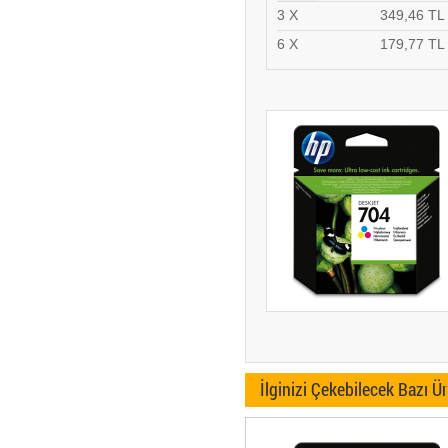
3 X
349,46 TL
6 X
179,77 TL
İlginizi Çekebilecek Bazı Ü