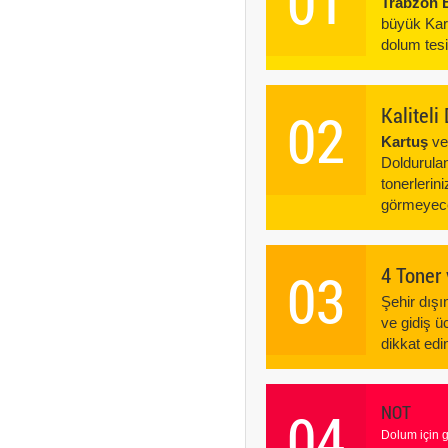
01
Trabzon B
büyük Kar
dolum tes
02
Kalitel
Kartuş
v
Doldurulan
tonerlerin
görmeyece
03
4 Toner
Şehir dış
ve gidiş ü
dikkat edin
04
NOT
Dolum için 