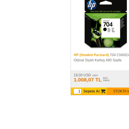
HP (Hewlett Packard)
704 CN692
Orjinal Siyah Kartuş 480 Sayfa
18,00 USD
+KDV
1.008,07 TL
KDV
DAHIL
Sepete At
STOKTA 