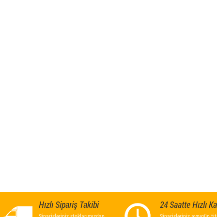
Hızlı Sipariş Takibi
24 Saatte Hızlı K
Siparişleriniz stoklarımızdan
Siparişleriniz aynıgün titi