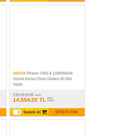
XEROX
Phaser 7400 & 108R00648
Orjinal Kırmızı Drum Ünitesi 30.000
Sayfa
235,00 EUR
+KDV
14.554,02 TL
KDV
DAHIL
Sepete At
STOKTA YOK