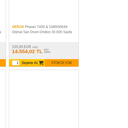
XEROX
Phaser 7400 & 108R00649
a
Orjinal Sarı Drum Ünitesi 30.000 Sayfa
235,00 EUR
+KDV
14.554,02 TL
KDV
DAHIL
Sepete At
STOKTA YOK