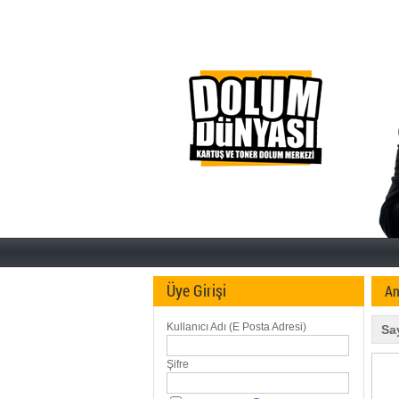
Üye Girişi
An
Kullanıcı Adı (E Posta Adresi)
Sa
Şifre