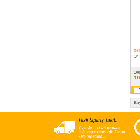
XE
Orj
16
10
Sa
Hızlı Sipariş Takibi
Siparişleriniz stoklarımızdan
doğrudan verilmektedir. Zaman
kaybı yaşanmaz....