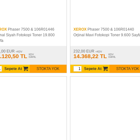
ROX
Phaser 7500 & 106R01446
XEROX
Phaser 7500 & 106R01440
inal Siyah Fotokopi Toner 19.800
Orjinal Mavi Fotokopi Toner 9.600 Sayf
fa
8,00 EUR
232,00 EUR
+KDV
+KDV
.120,50 TL
KDV
14.368,22 TL
KDV
DAHIL
DAHIL
Sepete At
STOKTA YOK
Sepete At
STOKTA YOK