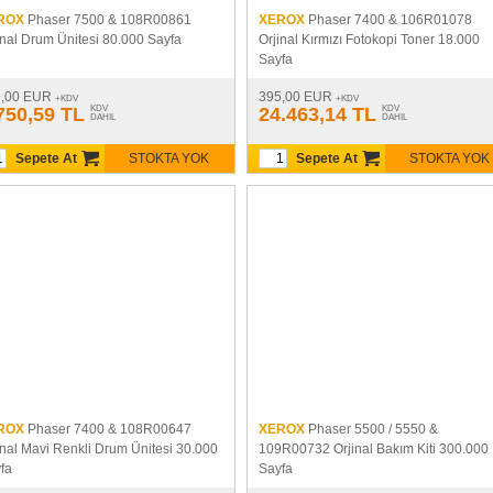
ROX
Phaser 7500 & 108R00861
XEROX
Phaser 7400 & 106R01078
inal Drum Ünitesi 80.000 Sayfa
Orjinal Kırmızı Fotokopi Toner 18.000
Sayfa
9,00 EUR
395,00 EUR
+KDV
+KDV
750,59 TL
KDV
24.463,14 TL
KDV
DAHIL
DAHIL
Sepete At
STOKTA YOK
Sepete At
STOKTA YOK
ROX
Phaser 7400 & 108R00647
XEROX
Phaser 5500 / 5550 &
inal Mavi Renkli Drum Ünitesi 30.000
109R00732 Orjinal Bakım Kiti 300.000
fa
Sayfa