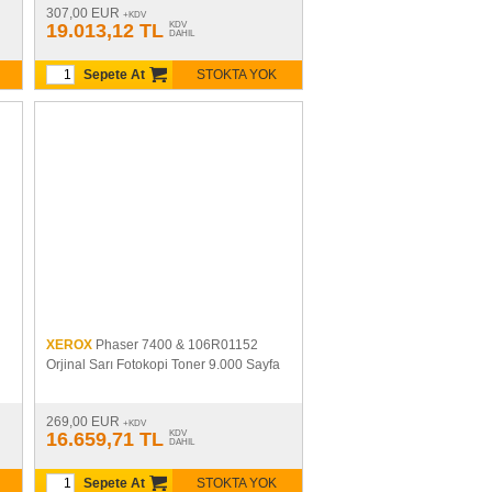
307,00 EUR
+KDV
19.013,12 TL
KDV
DAHIL
Sepete At
STOKTA YOK
XEROX
Phaser 7400 & 106R01152
Orjinal Sarı Fotokopi Toner 9.000 Sayfa
269,00 EUR
+KDV
16.659,71 TL
KDV
DAHIL
Sepete At
STOKTA YOK