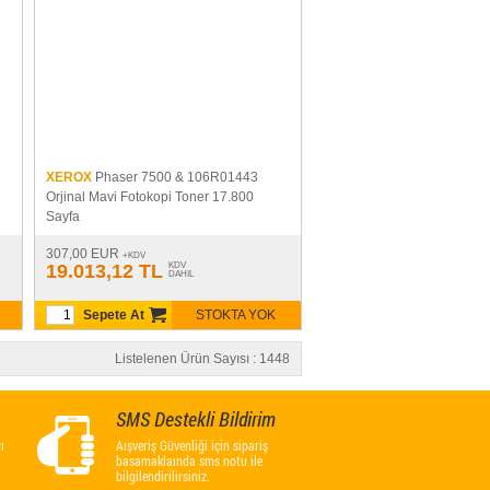
XEROX
Phaser 7500 & 106R01443
Orjinal Mavi Fotokopi Toner 17.800
Sayfa
307,00 EUR
+KDV
19.013,12 TL
KDV
DAHIL
Sepete At
STOKTA YOK
Listelenen Ürün Sayısı : 1448
SMS Destekli Bildirim
ı
Aışveriş Güvenliği için sipariş
basamaklaında sms notu ile
bilgilendirilirsiniz.