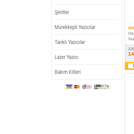
DEVELOP (43)
Şeritler
Mürekkepli Yazıcılar
XE
Orj
Say
Tanklı Yazıcılar
22
14
Lazer Yazıcı
Bakım Kitleri