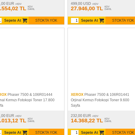
5,00 EUR
499,00 USD
+KDV
+KDV
.554,02 TL
KDV
27.946,00 TL
KDV
DAHIL
DAHIL
Sepete At
STOKTA YOK
Sepete At
STOKTA YOK
ROX
Phaser 7500 & 106R01444
XEROX
Phaser 7500 & 106R01441
inal Kırmızı Fotokopi Toner 17.800
Orjinal Kırmızı Fotokopi Toner 9.600
fa
Sayfa
7,00 EUR
232,00 EUR
+KDV
+KDV
.013,12 TL
KDV
14.368,22 TL
KDV
DAHIL
DAHIL
Sepete At
STOKTA YOK
Sepete At
STOKTA YOK