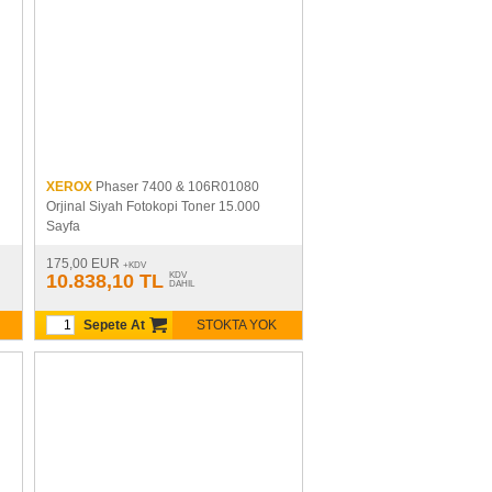
XEROX
Phaser 7400 & 106R01080
Orjinal Siyah Fotokopi Toner 15.000
Sayfa
175,00 EUR
+KDV
10.838,10 TL
KDV
DAHIL
Sepete At
STOKTA YOK