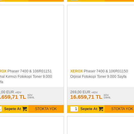
ROX
Phaser 7400 & 106R01151
XEROX
Phaser 7400 & 106R01150
inal Kırmızı Fotokopi Toner 9.000
Orjinal Fotokopi Toner 9.000 Sayfa
fa
9,00 EUR
269,00 EUR
+KDV
+KDV
.659,71 TL
KDV
16.659,71 TL
KDV
DAHIL
DAHIL
Sepete At
STOKTA YOK
Sepete At
STOKTA YOK