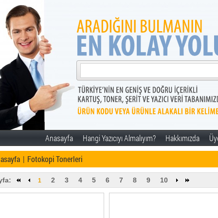
Anasayfa
Hangi Yazıcıyı Almalıyım?
Hakkımızda
Üye
asayfa
|
Fotokopi Tonerleri
yfa:
2
3
4
5
6
7
8
9
10
1