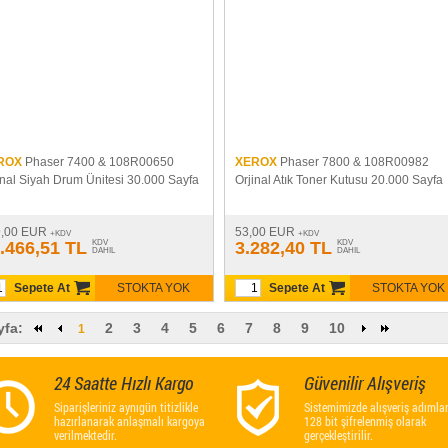
ROX
Phaser 7400 & 108R00650
XEROX
Phaser 7800 & 108R00982
inal Siyah Drum Ünitesi 30.000 Sayfa
Orjinal Atık Toner Kutusu 20.000 Sayfa
9,00 EUR
53,00 EUR
+KDV
+KDV
.466,51 TL
KDV
3.282,40 TL
KDV
DAHIL
DAHIL
Sepete At
STOKTA YOK
Sepete At
STOKTA YOK
yfa:
2
3
4
5
6
7
8
9
10
1
24 Saatte Hızlı Kargo
Güvenilir Alışveriş
Siparişleriniz aynıgün titizlikle
Sistemimizde alışveriş adımlar
hazırlanarak anlaşmalı kargoya
128 bit şifrelenmiş olarak
verilmektedir.
gerçekleştirilir.