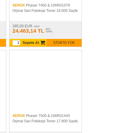
XEROX
Phaser 7400 & 106R01079
Orjinal Sarı Fotokopi Toner 18.000 Sayfa
395,00 EUR
+KDV
24.463,14 TL
KDV
DAHIL
Sepete At
STOKTA YOK
XEROX
Phaser 7500 & 106R01445
Orjinal Sarı Fotokopi Toner 17.800 Sayfa