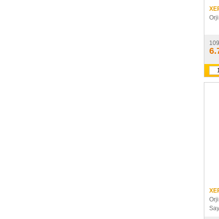
XE
Orj
10
6.
XE
Orj
Say