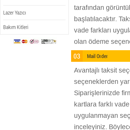
tarafından görünt
Lazer Yazıcı
başlatılacaktır. Tak
Bakım Kitleri
vade farkları uygu
olan ödeme seçeneğ
03
Mail Order
Avantajlı taksit s
seçeneklerden yar
Siparişlerinizde fi
kartlara farklı vad
uygulanmayan seçe
inceleyiniz. Böyle