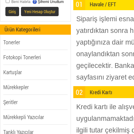
01
Beni Hatırla
Şifremi Unuttum
Havale / EFT
Giriş
Yeni Hesap Oluştur
Sipariş işlemi esna
Ürün Kategorileri
yatırdıktan sonra 
Tonerler
yaptığınıza dair mü
onaylandıktan son
Fotokopi Tonerleri
geçilecektir. Ban
Kartuşlar
sayfasını ziyaret ed
Mürekkepler
02
Kredi Kartı
Şeritler
Kredi kartı ile alı
Mürekkepli Yazıcılar
uygulanmamaktadır
ilgili tutar çekilmi
Tanklı Yazıcılar