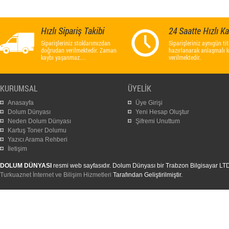
Hızlı Sipariş Takibi
24 Saatte Hızlı K
Siparişleriniz stoklarımızdan
Siparişleriniz aynıgün titi
doğrudan verilmektedir. Zaman
hazırlanarak anlaşmalı 
kaybı yaşanmaz....
verilmektedir.
KURUMSAL
ÜYELİK
Anasayfa
Üye Girişi
Dolum Dünyası
Yeni Hesap Oluştur
Neden Dolum Dünyası
Şifremi Unuttum
Kartuş Toner Dolumu
Yazıcı Arama Rehberi
İletişim
DOLUM DÜNYASI
resmi web sayfasıdır. Dolum Dünyası bir Trabzon Bilgisayar LTD. Ş
Turkuaznet İnternet ve Bilişim Hizmetleri
Tarafından Geliştirilmiştir.