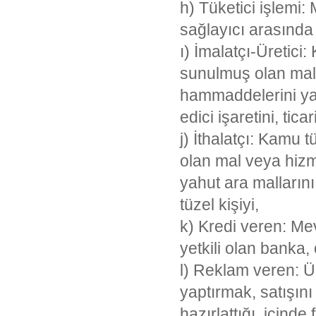
h) Tüketici işlemi: 
sağlayıcı arasında 
ı) İmalatçı-Üretici
sunulmuş olan mal 
hammaddelerini yahu
edici işaretini, ti
j) İthalatçı: Kamu 
olan mal veya hizm
yahut ara malların
tüzel kişiyi,
k) Kredi veren: Mev
yetkili olan banka,
l) Reklam veren: Ür
yaptırmak, satışın
hazırlattığı, içind