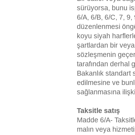
sürüyorsa, bunu isp
6/A, 6/B, 6/C, 7, 9
düzenlenmesi öngör
koyu siyah harfle
şartlardan bir vey
sözleşmenin geçerli
tarafından derhal gi
Bakanlık standart s
edilmesine ve bunl
sağlanmasına ilişki
Taksitle satış
Madde 6/A- Taksitle
malın veya hizmeti