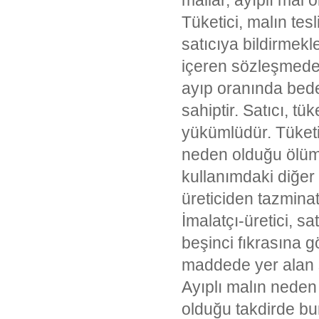
mallar, ayıplı mal o
Tüketici, malın tesl
satıcıya bildirmek
içeren sözleşmeden
ayıp oranında bede
sahiptir. Satıcı, tük
yükümlüdür. Tüketici
neden olduğu ölüm
kullanımdaki diğer
üreticiden tazminat
İmalatçı-üretici, s
beşinci fıkrasına g
maddede yer alan s
Ayıplı malın neden
olduğu takdirde bun