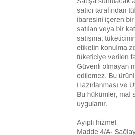
Satışa sunulacak a
satıcı tarafından t
ibaresini içeren bi
satılan veya bir ka
satışına, tüketicini
etiketin konulma z
tüketiciye verilen f
Güvenli olmayan ma
edilemez. Bu ürünl
Hazırlanması ve U
Bu hükümler, mal sa
uygulanır.
Ayıplı hizmet
Madde 4/A- Sağlayıc