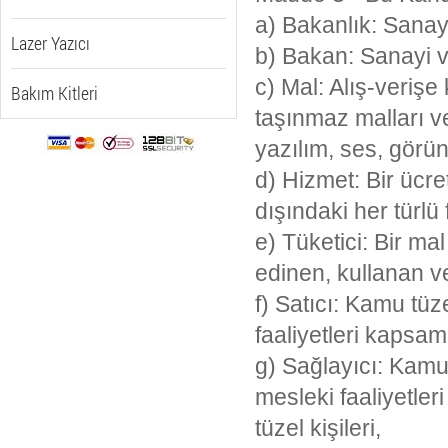
a) Bakanlık: Sanayi
Lazer Yazıcı
b) Bakan: Sanayi v
c) Mal: Alış-verişe
Bakım Kitleri
taşınmaz malları v
yazılım, ses, görün
d) Hizmet: Bir ücr
dışındaki her türlü f
e) Tüketici: Bir m
edinen, kullanan v
f) Satıcı: Kamu tüz
faaliyetleri kapsam
g) Sağlayıcı: Kamu 
mesleki faaliyetle
tüzel kişileri,