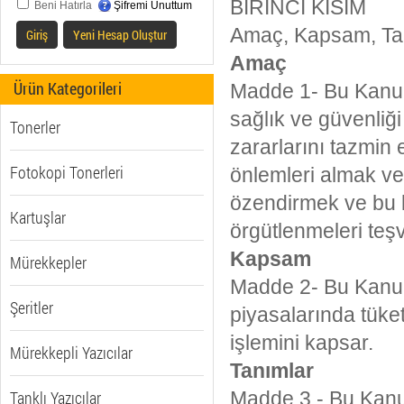
BİRİNCİ KISIM
Beni Hatırla
Şifremi Unuttum
Amaç, Kapsam, Ta
Giriş
Yeni Hesap Oluştur
Amaç
Ürün Kategorileri
Madde 1- Bu Kanun
sağlık ve güvenliği 
Tonerler
zararlarını tazmin 
Fotokopi Tonerleri
önlemleri almak ve 
özendirmek ve bu k
Kartuşlar
örgütlenmeleri teşv
Kapsam
Mürekkepler
Madde 2- Bu Kanun,
Şeritler
piyasalarında tüketi
işlemini kapsar.
Mürekkepli Yazıcılar
Tanımlar
Tanklı Yazıcılar
Madde 3 - Bu Kan