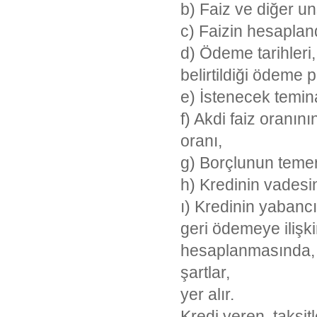
b) Faiz ve diğer uns
c) Faizin hesapland
d) Ödeme tarihleri,
belirtildiği ödeme p
e) İstenecek temina
f) Akdi faiz oranı
oranı,
g) Borçlunun teme
h) Kredinin vadesin
ı) Kredinin yabanc
geri ödemeye ilişki
hesaplanmasında, h
şartlar,
yer alır.
Kredi veren, taksi