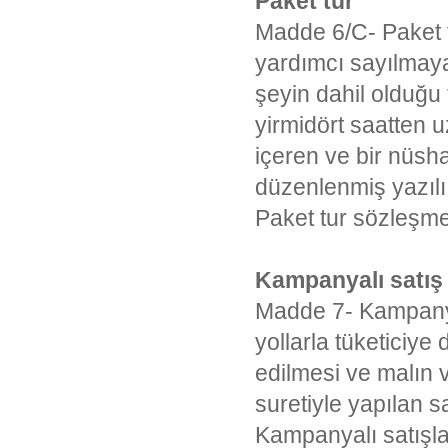
Paket tur
Madde 6/C- Paket t
yardımcı sayılmayan 
şeyin dahil olduğu 
yirmidört saatten 
içeren ve bir nüsh
düzenlenmiş yazılı
Paket tur sözleşmel
Kampanyalı satış
Madde 7- Kampanyal
yollarla tüketiciy
edilmesi ve malın 
suretiyle yapılan s
Kampanyalı satışlar