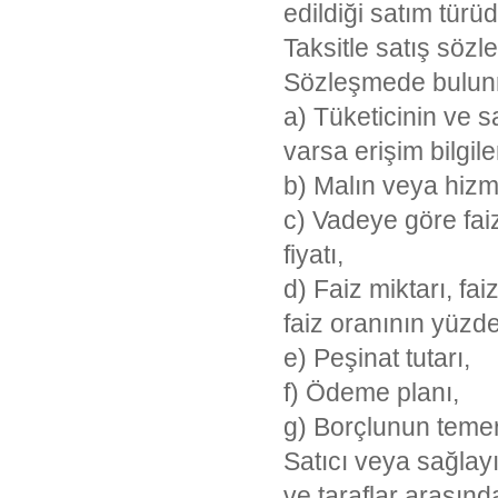
edildiği satım türüd
Taksitle satış sözl
Sözleşmede bulunma
a) Tüketicinin ve s
varsa erişim bilgiler
b) Malın veya hizmet
c) Vadeye göre faiz
fiyatı,
d) Faiz miktarı, fa
faiz oranının yüzd
e) Peşinat tutarı,
f) Ödeme planı,
g) Borçlunun teme
Satıcı veya sağlay
ve taraflar arasın