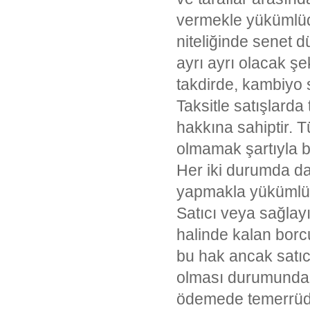
vermekle yükümlüd
niteliğinde senet d
ayrı ayrı olacak ş
takdirde, kambiyo 
Taksitle satışlard
hakkına sahiptir. T
olmamak şartıyla bi
Her iki durumda da 
yapmakla yükümlü
Satıcı veya sağlay
halinde kalan borc
bu hak ancak satıcı
olması durumunda ve
ödemede temerrüde