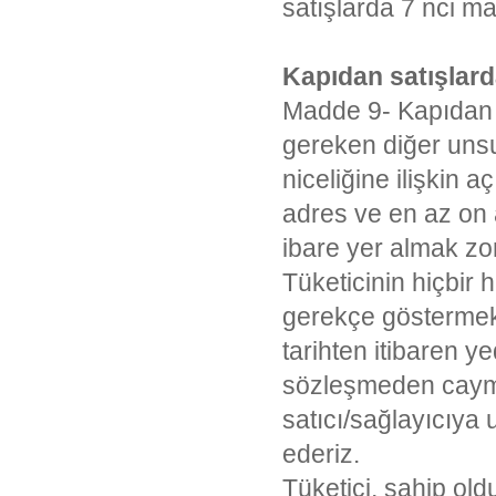
satışlarda 7 nci m
Kapıdan satışlard
Madde 9- Kapıdan 
gereken diğer unsur
niceliğine ilişkin a
adres ve en az on a
ibare yer almak zo
Tüketicinin hiçbir 
gerekçe göstermeks
tarihten itibaren y
sözleşmeden cayma
satıcı/sağlayıcıya 
ederiz.
Tüketici, sahip ol