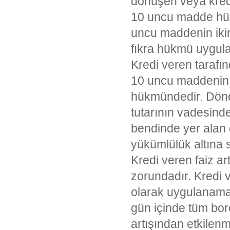
dönüşen veya kredi 
10 uncu madde hükü
uncu maddenin ikinci
fıkra hükmü uygul
Kredi veren tarafı
10 uncu maddenin i
hükmündedir. Döne
tutarının vadesind
bendinde yer alan g
yükümlülük altına
Kredi veren faiz ar
zorundadır. Kredi v
olarak uygulanamaz.
gün içinde tüm bor
artışından etkilen