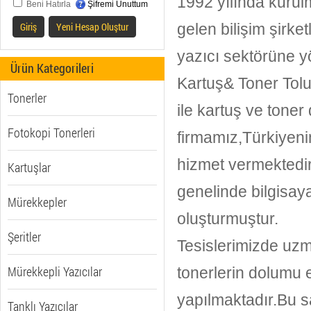
1992 yılında kurul
Beni Hatırla
Şifremi Unuttum
Giriş
Yeni Hesap Oluştur
gelen bilişim şirket
yazıcı sektörüne y
Ürün Kategorileri
Kartuş& Toner Tolu
Tonerler
ile kartuş ve toner
Fotokopi Tonerleri
firmamız,Türkiyeni
hizmet vermektedir
Kartuşlar
genelinde bilgisaya
Mürekkepler
oluşturmuştur.
Şeritler
Tesislerimizde uz
Mürekkepli Yazıcılar
tonerlerin dolumu en
yapılmaktadır.Bu 
Tanklı Yazıcılar