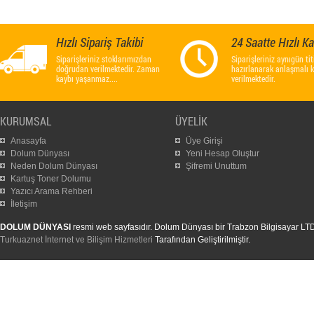
Hızlı Sipariş Takibi
24 Saatte Hızlı K
Siparişleriniz stoklarımızdan
Siparişleriniz aynıgün titi
doğrudan verilmektedir. Zaman
hazırlanarak anlaşmalı 
kaybı yaşanmaz....
verilmektedir.
KURUMSAL
ÜYELİK
Anasayfa
Üye Girişi
Dolum Dünyası
Yeni Hesap Oluştur
Neden Dolum Dünyası
Şifremi Unuttum
Kartuş Toner Dolumu
Yazıcı Arama Rehberi
İletişim
DOLUM DÜNYASI
resmi web sayfasıdır. Dolum Dünyası bir Trabzon Bilgisayar LTD. Ş
Turkuaznet İnternet ve Bilişim Hizmetleri
Tarafından Geliştirilmiştir.