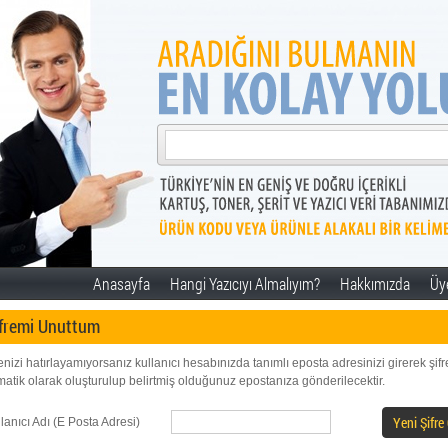
Anasayfa
Hangi Yazıcıyı Almalıyım?
Hakkımızda
Üye
fremi Unuttum
enizi hatırlayamıyorsanız kullanıcı hesabınızda tanımlı eposta adresinizi girerek şifre
matik olarak oluşturulup belirtmiş olduğunuz epostanıza gönderilecektir.
Yeni Şifre
lanıcı Adı (E Posta Adresi)