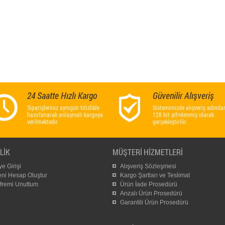
24 Saatte Hızlı Kargo
Güvenilir Alışveriş
Siparişleriniz aynıgün titizlikle
Sistemimizde alışveriş adımlar
hazırlanarak anlaşmalı kargoya
128 bit şifrelenmiş olarak
verilmektedir.
gerçekleştirilir.
LİK
MÜŞTERİ HİZMETLERİ
e Girişi
Alışveriş Sözleşmesi
eni Hesap Oluştur
Kargo Şartları ve Teslimat
ifremi Unuttum
Ürün İade Prosedürü
Arızalı Ürün Prosedürü
Garantili Ürün Prosedürü