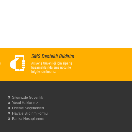
SMS Destekli Bildirim
ı
Aışveriş Güvenliği için sipariş
basamaklaında sms notu ile
bilgilendirilirsiniz.
Sitemizde Güvenlik
Yasal Haklarınız
Ödeme Seçenekleri
Havale Bildirim Formu
Banka Hesaplarımız
YUKARI