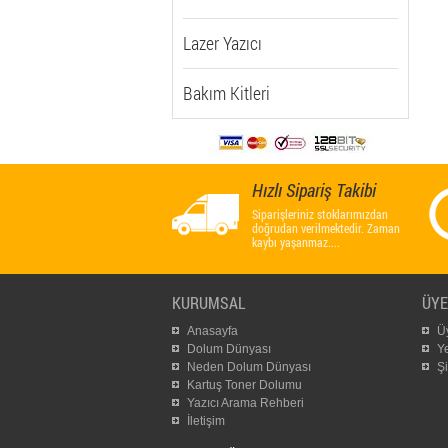
Lazer Yazıcı
Bakım Kitleri
Hızlı Sipariş Takibi
Siparişleriniz stoklarımızdan
doğrudan verilmektedir. Zaman
kaybı yaşanmaz....
KURUMSAL
ÜYE
Anasayfa
Üy
Dolum Dünyası
Y
Neden Dolum Dünyası
Ş
Kartuş Toner Dolumu
Yazıcı Arama Rehberi
İletişim