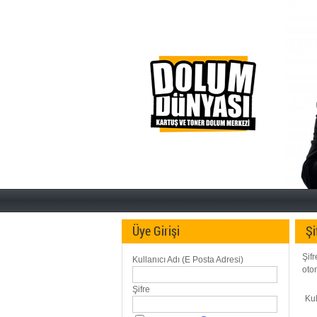
Üye Girişi
Şi
Şifr
Kullanıcı Adı (E Posta Adresi)
oto
Şifre
Kul