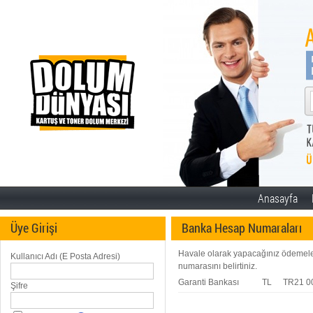
Anasayfa
Üye Girişi
Banka Hesap Numaraları
Havale olarak yapacağınız ödemelerd
Kullanıcı Adı (E Posta Adresi)
numarasını belirtiniz.
Garanti Bankası
TL
TR21 0
Şifre