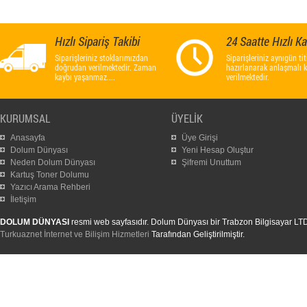
Hızlı Sipariş Takibi
24 Saatte Hızlı K
Siparişleriniz stoklarımızdan
Siparişleriniz aynıgün titi
doğrudan verilmektedir. Zaman
hazırlanarak anlaşmalı 
kaybı yaşanmaz....
verilmektedir.
KURUMSAL
ÜYELİK
Anasayfa
Üye Girişi
Dolum Dünyası
Yeni Hesap Oluştur
Neden Dolum Dünyası
Şifremi Unuttum
Kartuş Toner Dolumu
Yazıcı Arama Rehberi
İletişim
DOLUM DÜNYASI
resmi web sayfasıdır. Dolum Dünyası bir Trabzon Bilgisayar LTD. Ş
Turkuaznet İnternet ve Bilişim Hizmetleri
Tarafından Geliştirilmiştir.